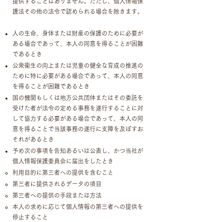
提供することはありません。ただし、個人情報保
護法その他の法令で認められる場合を除きます。
人の生命、身体または財産の保護のために必要が
ある場合であって、本人の同意を得ることが困難
であるとき
公衆衛生の向上または児童の健全な育成の推進の
ために特に必要がある場合であって、本人の同意
を得ることが困難であるとき
国の機関もしくは地方公共団体またはその委託を
受けた者が法令の定める事務を遂行することに対
して協力する必要がある場合であって、本人の同
意を得ることで当該事務の遂行に支障を及ぼすお
それがあるとき
予め次の事項を告知あるいは公表し、かつ当社が
個人情報保護委員会に届出をしたとき
利用目的に第三者への提供を含むこと
第三者に提供されるデータの項目
第三者への提供の手段または方法
本人の求めに応じて個人情報の第三者への提供を
停止すること