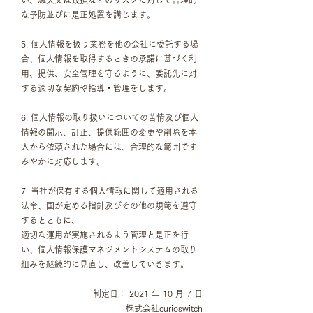
い、滅失又は毀損などのリスクに対して合理的
な予防並びに是正処置を講じます。
5. 個人情報を扱う業務を他の会社に委託する場
合、個人情報を取得するときの承諾に基づく利
用、提供、安全管理を守るように、委託先に対
する適切な契約や指導・管理をします。
6. 個人情報の取り扱いについての苦情及び個人
情報の開示、訂正、提供範囲の変更や削除を本
人から依頼された場合には、合理的な範囲です
みやかに対応します。
7. 当社が保有する個人情報に関して適用される
法令、国が定める指針及びその他の規範を遵守
するとともに、
適切な運用が実施されるよう管理と是正を行
い、個人情報保護マネジメントシステムの取り
組みを継続的に見直し、改善していきます。
制定日： 2021 年 10 月 7 日
株式会社curioswitch