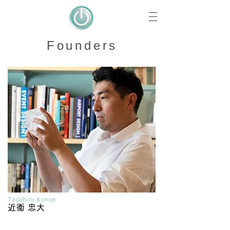
Founders
Tadahiro Konoe
近衞 忠大