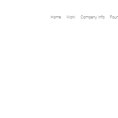
Home
Work
Company Info
Foun