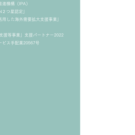
推進機構（IPA）
ON２つ星認定」
活用した海外需要拡大
支援事業」
成支援等事業」支援パートナー2022
ビス手配業20567号