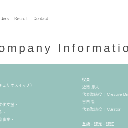
ders
Recruit
Contact
ompany Informati
​役員
h (キュリオスイッチ)
近衞 忠大
代表取締役 | Creative Dir
吉田 哲
文化支援・
代表取締役 | Curator
作・
育事業・
​​登録・認定・認証