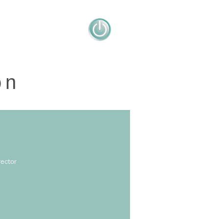
on
ector