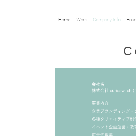
Home
Work
Company Info
Foun
C
会社名
株式会社 curioswitc
事業内容
企業ブランディング・
各種クリエイティブ制
イベント企画運営・教
広告代理業