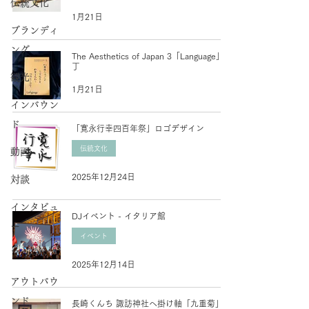
伝統文化
1月21日
ブランディ
ング
The Aesthetics of Japan 3「Language」装
丁
観光
1月21日
インバウン
ド
「寛永行幸四百年祭」ロゴデザイン
伝統文化
動画
2025年12月24日
対談
インタビュ
DJイベント - イタリア館
ー
イベント
アワード
2025年12月14日
アウトバウ
ンド
長崎くんち 諏訪神社へ掛け軸「九重菊」奉