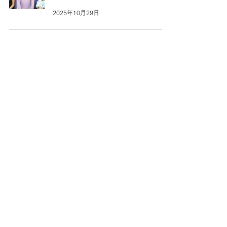
2025年10月29日
フィレンツェと京都
イベント
2025年9月23日
1
/
8
〒150-0001
東京都渋谷区神宮前2-16-9-601
2-16-9-601
, Jingumae, Shibuya-ku,