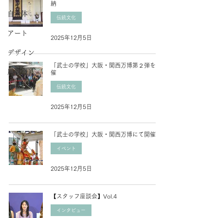
納
自治体
伝統文化
アート
2025年12月5日
デザイン
「武士の学校」大阪・関西万博第２弾を開
展覧会
催
伝統文化
2025年12月5日
「武士の学校」大阪・関西万博にて開催
イベント
2025年12月5日
【スタッフ座談会】Vol.4
インタビュー