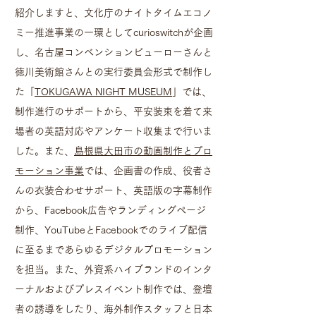
紹介しますと、文化庁のナイトタイムエコノ
ミー推進事業の一環としてcurioswitchが企画
し、名古屋コンベンションビューローさんと
徳川美術館さんとの実行委員会形式で制作し
た「
TOKUGAWA NIGHT MUSEUM
」では、
制作進行のサポートから、平安装束を着て来
場者の英語対応やアンケート収集まで行いま
した。また、
島根県大田市の動画制作とプロ
モーション事業
では、企画書の作成、役者さ
んの衣装合わせサポート、英語版の字幕制作
から、Facebook広告やランディングページ
制作、YouTubeとFacebookでのライブ配信
に至るまであらゆるデジタルプロモーション
を担当。また、外資系ハイブランドのインタ
ーナルおよびプレスイベント制作では、登壇
者の誘導をしたり、海外制作スタッフと日本