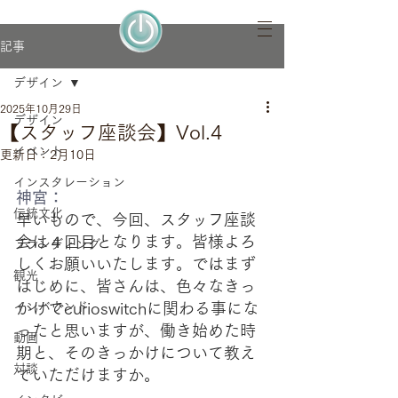
記事
デザイン
2025年10月29日
デザイン
【スタッフ座談会】Vol.4
イベント
更新日：
2月10日
インスタレーション
神宮：
伝統文化
早いもので、今回、スタッフ座談
会は４回目となります。皆様よろ
ブランディング
しくお願いいたします。ではまず
観光
はじめに、皆さんは、色々なきっ
インバウンド
かけでcurioswitchに関わる事にな
ったと思いますが、働き始めた時
動画
期と、そのきっかけについて教え
対談
ていただけますか。