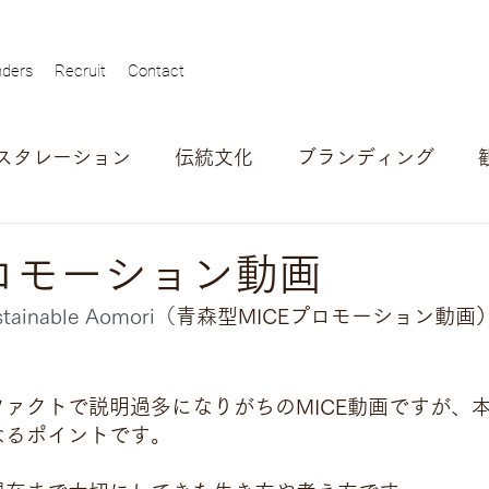
ders
Recruit
Contact
スタレーション
伝統文化
ブランディング
ュー
アワード
アウトバウンド
自治体
プロモーション動画
stainable Aomori（
青森型MICEプロモーション動画
。
ァクトで説明過多になりがちのMICE動画ですが、
なるポイントです。