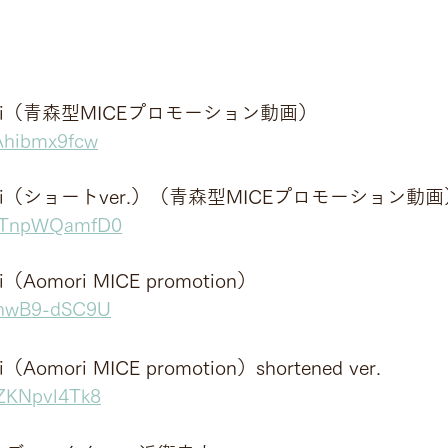
Aomori（青森型MICEプロモーション動画）
-Ahibmx9fcw
Aomori（ショートver.）（青森型MICEプロモーション動
/DTnpWQamfD0
ri（Aomori MICE promotion）
/qhwB9-dSC9U
ri（Aomori MICE promotion）shortened ver.
SZKNpvl4Tk8