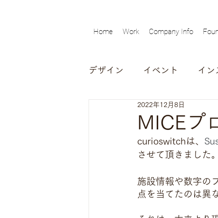
Home
Work
Company Info
Foun
デザイン
イベント
イン
2022年12月8日
動画
対談
インタビ
MICE
curioswitchは、
Su
展覧会
させて頂きました
施設情報や数字のフ
点を当てたのは異