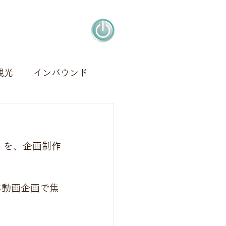
観光
インバウンド
アート
デザイン
）を、企画制作
本動画企画で焦