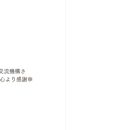
交流機構
さ
同心より感謝申