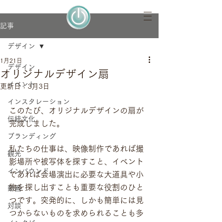
記事
デザイン
1月21日
デザイン
オリジナルデザイン扇
イベント
更新日：
3月3日
インスタレーション
このたび、オリジナルデザインの扇が
伝統文化
完成しました。
ブランディング
私たちの仕事は、映像制作であれば撮
観光
影場所や被写体を探すこと、イベント
インバウンド
であれば会場演出に必要な大道具や小
物を探し出すことも重要な役割のひと
動画
つです。突発的に、しかも簡単には見
対談
つからないものを求められることも多