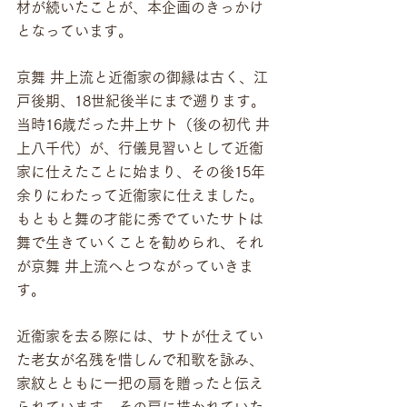
材が続いたことが、本企画のきっかけ
となっています。
京舞 井上流と近衞家の御縁は古く、江
戸後期、18世紀後半にまで遡ります。
当時16歳だった井上サト（後の初代 井
上八千代）が、行儀見習いとして近衞
家に仕えたことに始まり、その後15年
余りにわたって近衞家に仕えました。
もともと舞の才能に秀でていたサトは
舞で生きていくことを勧められ、それ
が京舞 井上流へとつながっていきま
す。
近衞家を去る際には、サトが仕えてい
た老女が名残を惜しんで和歌を詠み、
家紋とともに一把の扇を贈ったと伝え
られています。その扇に描かれていた