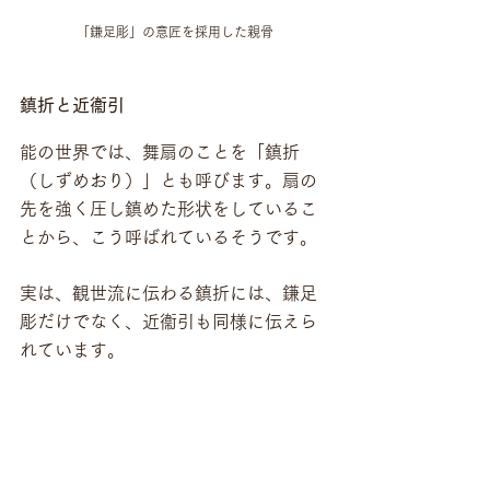
「鎌足彫」の意匠を採用した親骨
鎮折と近衞引
能の世界では、舞扇のことを「鎮折
（しずめおり）」とも呼びます。扇の
先を強く圧し鎮めた形状をしているこ
とから、こう呼ばれているそうです。
実は、観世流に伝わる鎮折には、鎌足
彫だけでなく、近衞引も同様に伝えら
れています。
能の演目「鉢木」を、観世宗家の御先
祖が舞われる際、「よい扇がない」と
仰ったところ、近衞家の当時の当主か