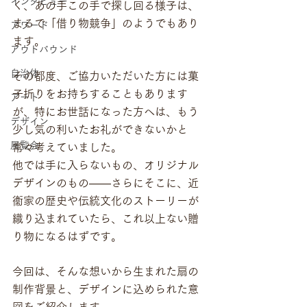
インタビュー
く、あの手この手で探し回る様子は、
まるで「借り物競争」のようでもあり
アワード
ます。
アウトバウンド
自治体
その都度、ご協力いただいた方には菓
子折りをお持ちすることもあります
アート
が、特にお世話になった方へは、もう
デザイン
少し気の利いたお礼ができないかと
展覧会
常々考えていました。
他では手に入らないもの、オリジナル
デザインのもの——さらにそこに、近
衞家の歴史や伝統文化のストーリーが
織り込まれていたら、これ以上ない贈
り物になるはずです。
今回は、そんな想いから生まれた扇の
制作背景と、デザインに込められた意