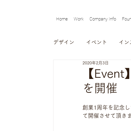
Home
Work
Company Info
Foun
デザイン
イベント
イン
2020年2月3日
動画
対談
インタビ
【Eve
を開催
展覧会
創業1周年を記念して
て開催させて頂き