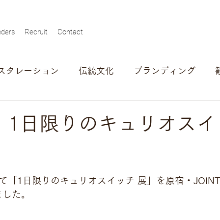
ders
Recruit
Contact
スタレーション
伝統文化
ブランディング
ュー
アワード
アウトバウンド
自治体
nt】1日限りのキュリオスイ
「1日限りのキュリオスイッチ 展」を原宿・JOINT G
ました。