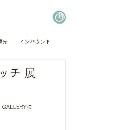
観光
インバウンド
アート
デザイン
ッチ 展
ALLERYに