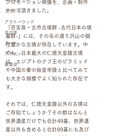
インタビュー
プロモーション映像を、企画・制作
させて頂きました。
アワード
アウトバウンド
「百舌鳥・古市古墳群 -古代日本の墳
自治体
墓群-」には、その名の通り沢山の個
アート
性豊かな古墳が存在しています。中
でも、日本最大の仁徳天皇陵古墳
デザイン
は、エジプトのクフ王のピラミッド
展覧会
や中国の秦の始皇帝陵と比べてみて
も大きな規模でよく知られた存在で
す。
それでは、仁徳天皇陵以外の古墳は
ご存知でしょうか？その数はなんと
世界遺産だけでも合計49基、世界遺
産以外も含めると合計89基にも及び