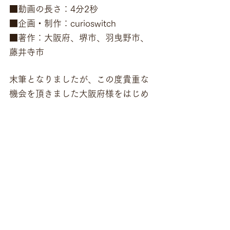
■動画の長さ：4分2秒
■企画・制作：curioswitch
■著作：大阪府、堺市、羽曳野市、
藤井寺市
末筆となりましたが、この度貴重な
機会を頂きました大阪府様をはじめ
として、堺市様、羽曳野市様、藤井
寺市様、制作にご尽力頂いた全ての
関係者の皆様に、curioswitch一同心
より感謝申し上げます。
動画
ブランディング