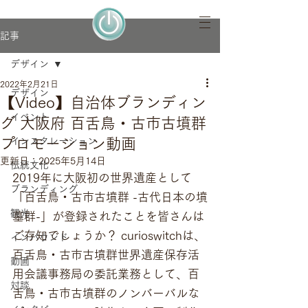
記事
デザイン
2022年2月21日
デザイン
【Video】自治体ブランディン
イベント
グ 大阪府 百舌鳥・古市古墳群
プロモーション動画
インスタレーション
更新日：
2025年5月14日
伝統文化
2019年に大阪初の世界遺産として
ブランディング
「百舌鳥・古市古墳群 -古代日本の墳
観光
墓群-」が登録されたことを皆さんは
ご存知でしょうか？ curioswitchは、
インバウンド
百舌鳥・古市古墳群世界遺産保存活
動画
用会議事務局の委託業務として、百
対談
舌鳥・古市古墳群のノンバーバルな