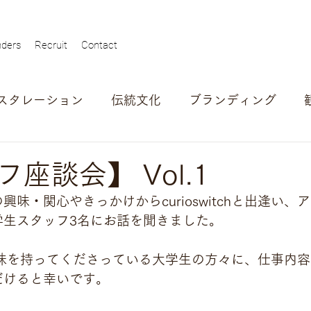
ders
Recruit
Contact
スタレーション
伝統文化
ブランディング
ュー
アワード
アウトバウンド
自治体
座談会】 Vol.1
味・関心やきっかけからcurioswitchと出逢い、
学生スタッフ3名にお話を聞きました。
hにご興味を持ってくださっている大学生の方々に、仕事内
だけると幸いです。