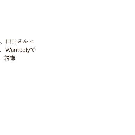
が、山田さんと
antedlyで
。結構