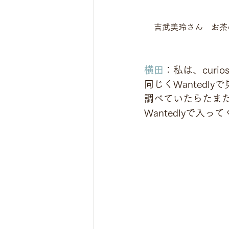
吉武美玲さん　お茶
横田
：私は、cur
同じくWantedl
調べていたらたま
Wantedlyで入