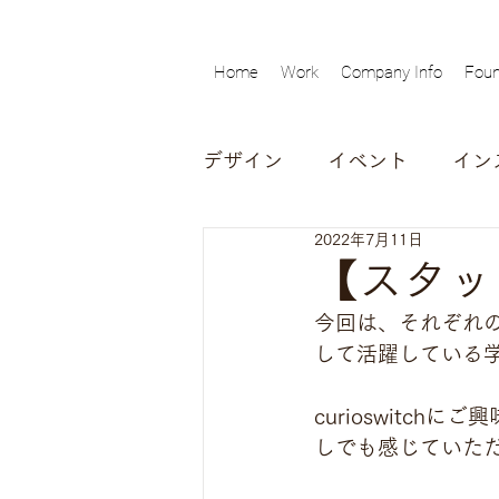
Home
Work
Company Info
Foun
デザイン
イベント
イン
2022年7月11日
動画
対談
インタビ
【スタッフ
今回は、それぞれの興
展覧会
して活躍している
curioswitc
しでも感じていた