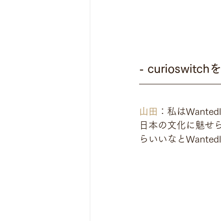
- curiosw
山田
：私はWant
日本の文化に魅せ
らいいなとWant