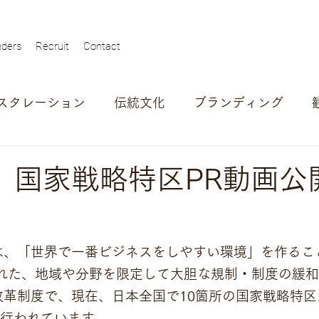
ders
Recruit
Contact
スタレーション
伝統文化
ブランディング
ュー
アワード
アウトバウンド
自治体
eo】国家戦略特区PR動画公
は、「世界で一番ビジネスをしやすい環境」を作るこ
された、地域や分野を限定して大胆な規制・制度の緩
改革制度で、現在、日本全国で10箇所の国家戦略特区
が行われています。