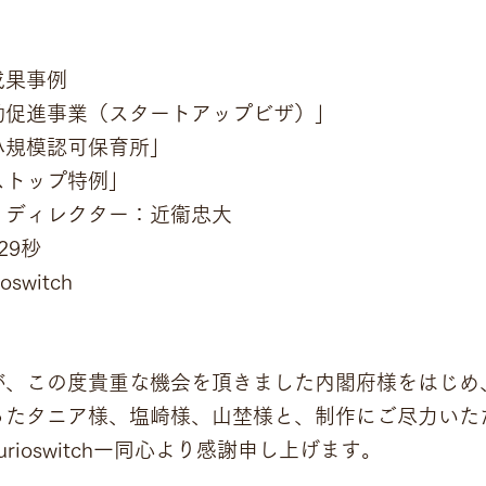
成果事例
動促進事業（スタートアップビザ）」
小規模認可保育所」
ストップ特例」
・ディレクター：近衞忠大
29秒
switch
が、この度貴重な機会を頂きました内閣府様をはじめ
ったタニア様、塩崎様、山埜様と、制作にご尽力いた
rioswitch一同心より感謝申し上げます。