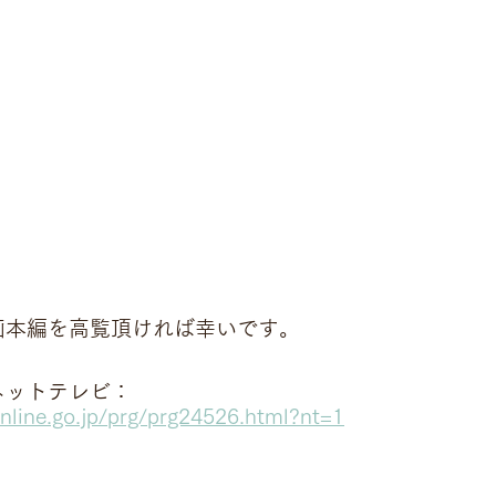
画本編を高覧頂ければ幸いです。
ネットテレビ：
online.go.jp/prg/prg24526.html?nt=1