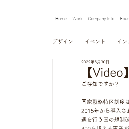
Home
Work
Company Info
Foun
デザイン
イベント
イン
2022年6月30日
動画
対談
インタビ
【Vid
ご存知ですか？ 
展覧会
国家戦略特区制度
2015年から導入
遇を行う国の規制
400を超える事業