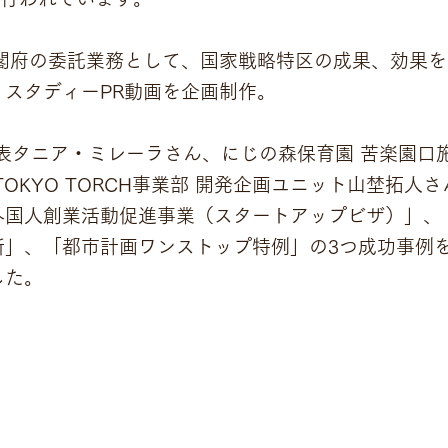
hは、内閣府の委託業務として、国家戦略特区の成果、効果
スタディーPR動画を企画制作。
社代表タニア・ミレーラさん、にじの森保育園 苦楽園口
TOKYO TORCH事業部 開発企画ユニット山埜拓人
外国人創業活動促進事業（スタートアップビザ）」、
所」、「都市計画ワンストップ特例」の3つ成功事例
した。