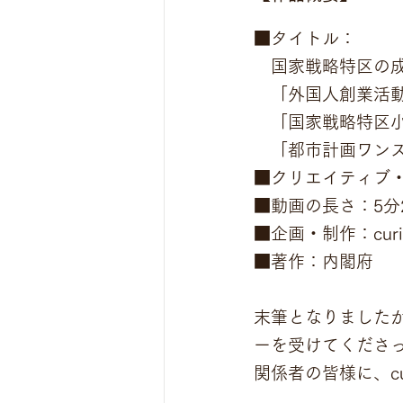
■タイトル：
　国家戦略特区の
　「外国人創業活
　「国家戦略特区
　「都市計画ワン
■クリエイティブ
■動画の長さ：5分
■企画・制作：curio
■著作：内閣府
末筆となりました
ーを受けてくださ
関係者の皆様に、cu