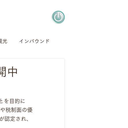
観光
インバウンド
アート
デザイン
開中
とを目的に
和や税制面の優
が認定され、