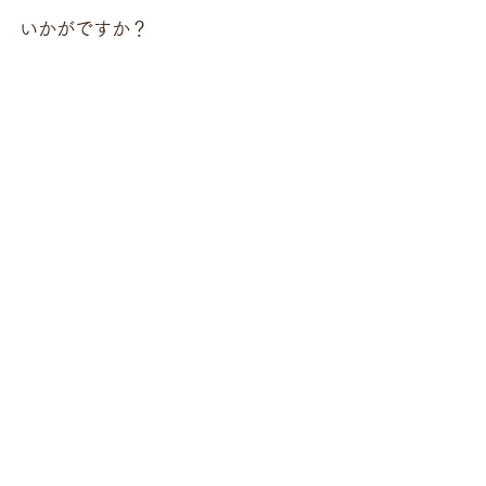
いかがですか？
インテリアのようにおしゃれなデザ
インで、かつ手軽に美味しい料理が
作れる“Maho Nabé”の魅力を、健康
志向が高いベジタリアンの方々だけ
でなく、もっと多くの方に知ってい
ただきたいと思います。