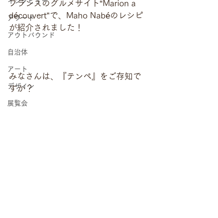
インタビュー
フランスのグルメサイト“Marion a 
découvert”で、Maho Nabéのレシピ
アワード
が紹介されました！
アウトバウンド
自治体
アート
みなさんは、『テンペ』をご存知で
デザイン
すか？
展覧会