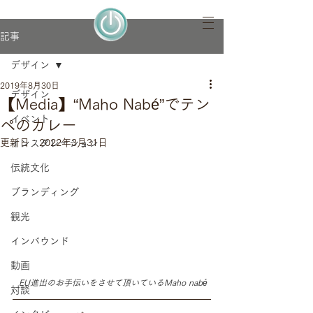
記事
デザイン
2019年8月30日
デザイン
【Media】“Maho Nabé”でテン
イベント
ペのカレー
更新日：
2022年3月31日
インスタレーション
伝統文化
ブランディング
観光
インバウンド
動画
 EU進出のお手伝いをさせて頂いているMaho nabé
対談