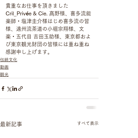
貴重なお仕事を頂きました
Cril_Privée & Cie.
 髙野様、喜多流能
楽師・塩津圭介様はじめ喜多流の皆
様、遠州流茶道の小堀宗翔様、文
楽・五代目 吉田玉助様、東京都およ
び東京観光財団の皆様には重ね重ね
感謝申し上げます。
伝統文化
動画
観光
すべて表示
最新記事