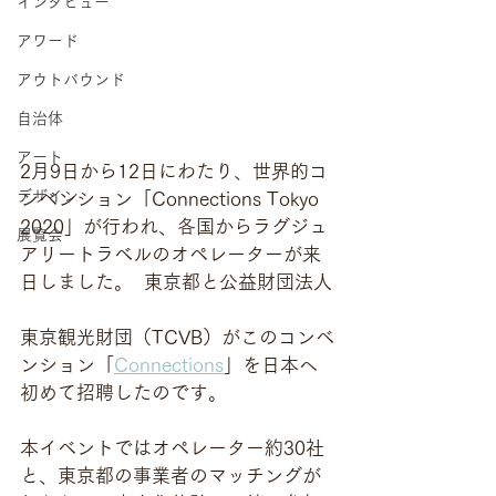
インタビュー
アワード
アウトバウンド
自治体
アート
2月9日から12日にわたり、世界的コ
デザイン
ンベンション「Connections Tokyo 
2020」が行われ、各国からラグジュ
展覧会
アリートラベルのオペレーターが来
日しました。  東京都と公益財団法人
東京観光財団（TCVB）がこのコンベ
ンション「
Connections
」を日本へ
初めて招聘したのです。  
本イベントではオペレーター約30社
と、東京都の事業者のマッチングが