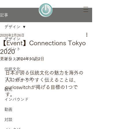
記事
デザイン
2020年2月26日
デザイン
【Event】Connections Tokyo
イベント
2020
更新日：
2024年10月2日
インスタレーション
伝統文化
日本が誇る伝統文化の魅力を海外の
ブランディング
人にわかりやすく伝えることは、
curioswitchが掲げる目標の1つで
観光
す。
インバウンド
動画
対談