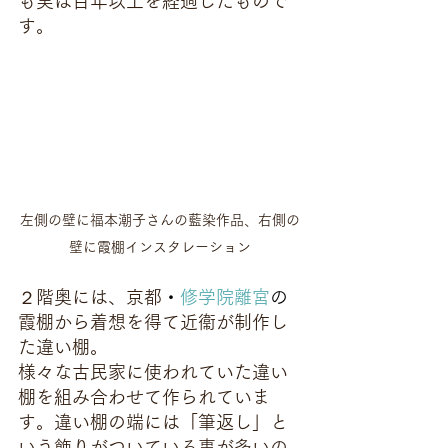
も実は百年以上を経過したもので
す。
左側の壁に福本潮子さんの藍染作品、右側の
壁に霞棚インスタレーション
２階奥には、京都
・
修学院離宮
の
霞棚から着想を得て近衞が制作し
た違い棚。
様々な古民家に使われていた違い
棚を組み合わせて作られていま
す。違い棚の端には「筆返し」と
いう飾りがついている事が多いの