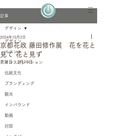
記事
デザイン
2024年10月2日
デザイン
京都花政 藤田修作展 花を花と
イベント
見て 花と見ず
更新日：
2月10日
インスタレーション
伝統文化
ブランディング
観光
インバウンド
動画
対談