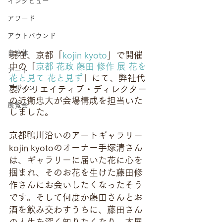
インタビュー
アワード
アウトバウンド
自治体
現在、京都「
kojin kyoto
」で開催
中の「
京都 花政 藤田 修作 展 花を 
アート
花と見て 花と見ず
」にて、弊社代
デザイン
表/クリエイティブ・ディレクター
の近衞忠大が会場構成を担当いた
展覧会
しました。
京都鴨川沿いのアートギャラリー
kojin kyotoのオーナー手塚清さん
は、ギャラリーに届いた花に心を
掴まれ、そのお花を生けた藤田修
作さんにお会いしたくなったそう
です。そして何度か藤田さんとお
酒を飲み交わすうちに、藤田さん