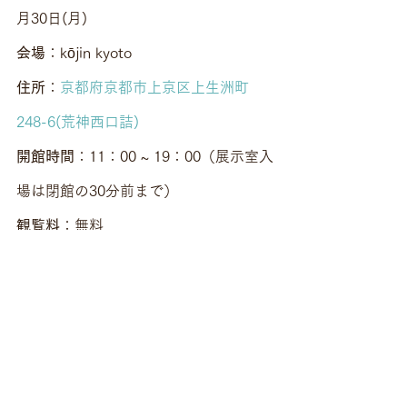
月30日(月)
会場
：kōjin kyoto
住所
：
京都府京都市上京区上生洲町
248-6(荒神西口詰)
開館時間
：11：00 ~ 19：00（展示室入
場は閉館の30分前まで）
観覧料
：無料
主催
：手塚 清  (kojin kyoto)
：
会場構成
近衞 忠大（curioswitch）
文
：白洲 信哉  (文筆家)
作品参加
：福本 潮子  (美術家)
資料提供
：雑誌『
目の眼
』