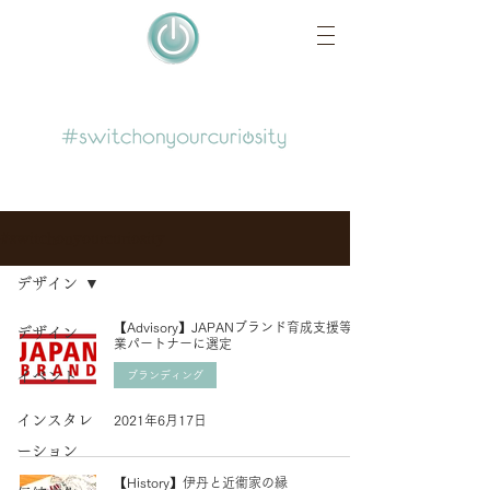
#switchonyourcuriosity
デザイン
【Advisory】JAPANブランド育成支援等事
デザイン
業パートナーに選定
イベント
ブランディング
インスタレ
2021年6月17日
ーション
【History】伊丹と近衞家の縁