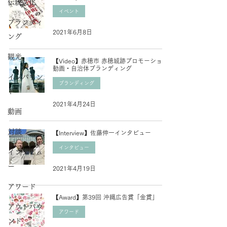
伝統文化
イベント
ブランディ
2021年6月8日
ング
観光
【Video】赤穂市 赤穂城跡プロモーション
動画・自治体ブランディング
インバウン
ブランディング
ド
2021年4月24日
動画
対談
【Interview】佐藤伸一インタビュー
インタビュー
インタビュ
ー
2021年4月19日
アワード
【Award】第39回 沖縄広告賞「金賞」
アウトバウ
アワード
ンド