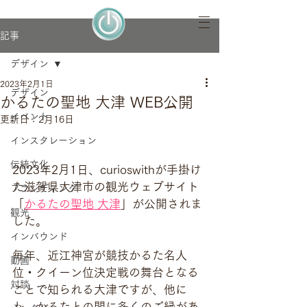
記事
デザイン
2023年2月1日
デザイン
かるたの聖地 大津 WEB公開
イベント
更新日：
2月16日
インスタレーション
伝統文化
2023年2月1日、curioswithが手掛け
た滋賀県大津市の観光ウェブサイト
ブランディング
「
かるたの聖地 大津
」が公開されま
観光
した。
インバウンド
毎年、近江神宮が競技かるた名人
動画
位・クイーン位決定戦の舞台となる
対談
ことで知られる大津ですが、他に
も、かるたとの間に多くのご縁があ