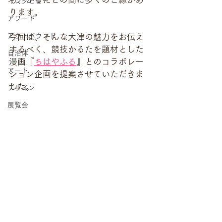
インタビュー
ります。
アワード
アウトバウンド
今回は、そんな大津の魅力をお伝え
するべく、競技かるたを題材とした
自治体
漫画『
ちはやふる
』とのコラボレー
アート
ション企画を提案させていただきま
した。
デザイン
展覧会